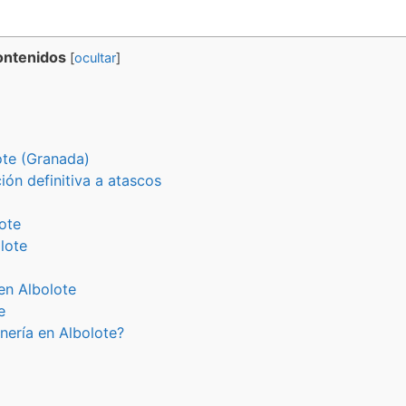
ntenidos
[
ocultar
]
ote (Granada)
ón definitiva a atascos
ote
olote
en Albolote
e
nería en Albolote?