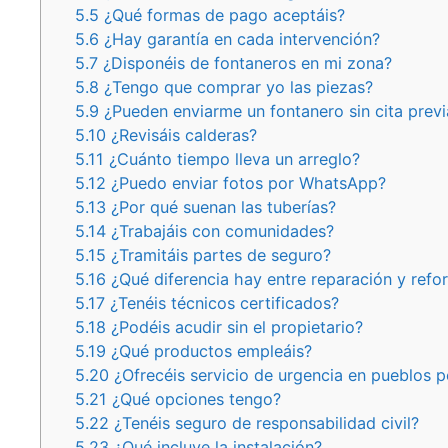
5.5
¿Qué formas de pago aceptáis?
5.6
¿Hay garantía en cada intervención?
5.7
¿Disponéis de fontaneros en mi zona?
5.8
¿Tengo que comprar yo las piezas?
5.9
¿Pueden enviarme un fontanero sin cita previ
5.10
¿Revisáis calderas?
5.11
¿Cuánto tiempo lleva un arreglo?
5.12
¿Puedo enviar fotos por WhatsApp?
5.13
¿Por qué suenan las tuberías?
5.14
¿Trabajáis con comunidades?
5.15
¿Tramitáis partes de seguro?
5.16
¿Qué diferencia hay entre reparación y refo
5.17
¿Tenéis técnicos certificados?
5.18
¿Podéis acudir sin el propietario?
5.19
¿Qué productos empleáis?
5.20
¿Ofrecéis servicio de urgencia en pueblos 
5.21
¿Qué opciones tengo?
5.22
¿Tenéis seguro de responsabilidad civil?
5.23
¿Qué incluye la instalación?