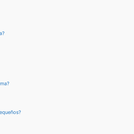
a?
rma?
pequeños?