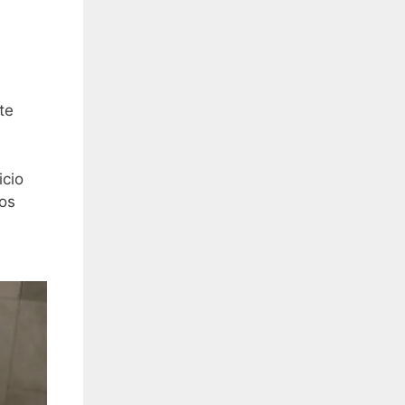
te
icio
mos