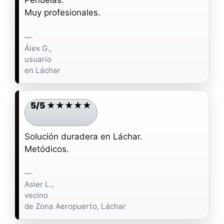
Peñuelas.
Muy profesionales.
—
Álex G.,
usuario
en Láchar
5/5 ★★★★★
Solución duradera en Láchar.
Metódicos.
—
Asier L.,
vecino
de Zona Aeropuerto, Láchar