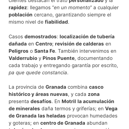
clientes destacan el trato
personalizado
y la
rapidez
: llegamos “
en un momento
” a cualquier
población
cercano, garantizando siempre el
mismo nivel de
fiabilidad
.
Casos
demostrados
:
localización de tubería
dañada
en
Centro
;
revisión de calderas
en
Peligros
o
Santa Fe
. También intervenimos en
Valderrubio
y
Pinos Puente
, documentando
cada trabajo y entregando garantía por escrito,
pa que quede constancia
.
La provincia de
Granada
combina
casco
histórico y áreas nuevas
, y cada
zona
presenta
desafíos
. En
Motril
la acumulación
de minerales
daña termos y griferías; en
Vega
de Granada
las heladas
provocan humedades
y goteras; en
centro de Granada
abundan