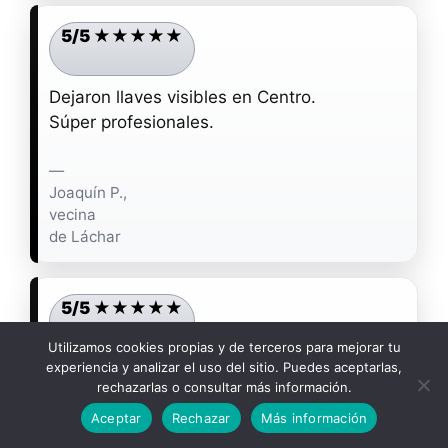
5/5 ★★★★★
Dejaron llaves visibles en Centro.
Súper profesionales.
—
Joaquín P.,
vecina
de Láchar
5/5 ★★★★★
Utilizamos cookies propias y de terceros para mejorar tu
experiencia y analizar el uso del sitio. Puedes aceptarlas,
Chorro a presión en Láchar.
rechazarlas o consultar más información.
Resultados inmediatos.
¡LLAMAR YA!
Aceptar
Rechazar
Más información
—