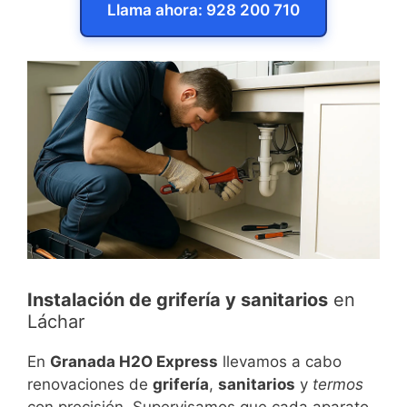
Llama ahora: 928 200 710
Instalación de grifería y sanitarios
en
Láchar
En
Granada H2O Express
llevamos a cabo
renovaciones de
grifería
,
sanitarios
y
termos
con precisión. Supervisamos que cada aparato