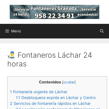
Saltar
al
contenido
Menú
Fontaneros Láchar 24
horas
Contenidos
[
ocultar
]
1
Fontanería urgente de Láchar
1.1
Desbloqueos exprés en Láchar y Centro
2
Servicios de fontanería rápidos en Láchar