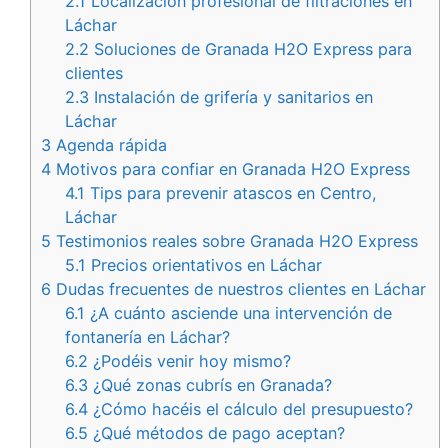
2.1
Localización profesional de filtraciones en
Láchar
2.2
Soluciones de Granada H2O Express para
clientes
2.3
Instalación de grifería y sanitarios en
Láchar
3
Agenda rápida
4
Motivos para confiar en Granada H2O Express
4.1
Tips para prevenir atascos en Centro,
Láchar
5
Testimonios reales sobre Granada H2O Express
5.1
Precios orientativos en Láchar
6
Dudas frecuentes de nuestros clientes en Láchar
6.1
¿A cuánto asciende una intervención de
fontanería en Láchar?
6.2
¿Podéis venir hoy mismo?
6.3
¿Qué zonas cubrís en Granada?
6.4
¿Cómo hacéis el cálculo del presupuesto?
6.5
¿Qué métodos de pago aceptan?